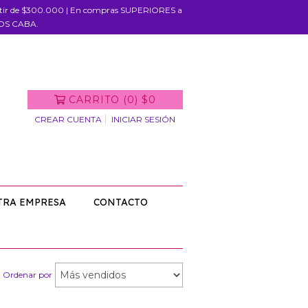
rtir de $300.000 | En compras SUPERIORES a
IOS CABA.
CARRITO
(
0
)
$0
CREAR CUENTA
INICIAR SESIÓN
TRA EMPRESA
CONTACTO
Ordenar por