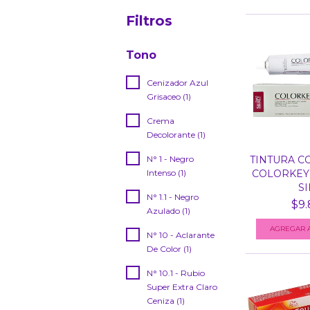
Filtros
Tono
Cenizador Azul
Grisaceo (1)
Crema
Decolorante (1)
N° 1 - Negro
TINTURA C
Intenso (1)
COLORKEY
SIL
N° 1.1 - Negro
$9.
Azulado (1)
AGREGAR A
N° 10 - Aclarante
De Color (1)
N° 10.1 - Rubio
Super Extra Claro
Ceniza (1)