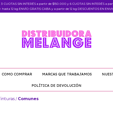
, 3 CUOTAS SIN INTERÉS a partir de $150.000 y 6 CUOTAS SIN INTERÉS a pa
: hasta 12 kg ENVÍO GRATIS CABA y a partir de 12 kg DESCUENTOS EN ENV
COMO COMPRAR
MARCAS QUE TRABAJAMOS
NUES
POLÍTICA DE DEVOLUCIÓN
Tinturas
Comunes
/