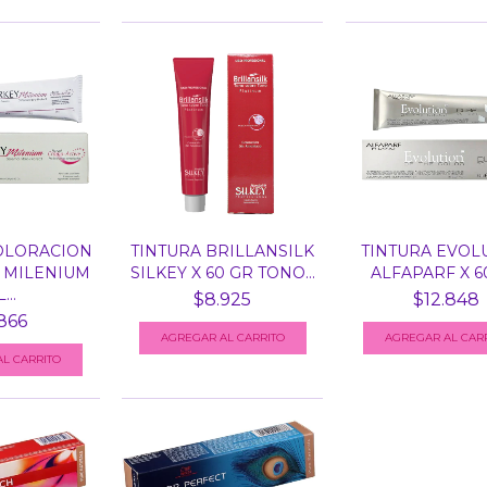
OLORACION
TINTURA BRILLANSILK
TINTURA EVOL
 MILENIUM
SILKEY X 60 GR TONO...
ALFAPARF X 6
...
$8.925
$12.848
866
L CARRITO