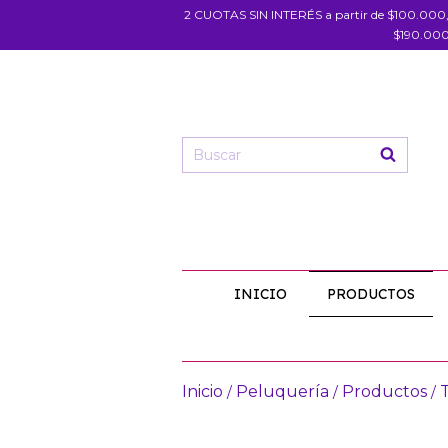
2 CUOTAS SIN INTERÉS a partir de $100.000
$190.000
INICIO
PRODUCTOS
Inicio
Peluquería
Productos
/
/
/