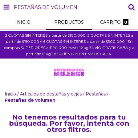
PESTAÑAS DE VOLUMEN
INICIO
PRODUCTOS
CARRITO
0
2 CUOTAS SIN INTERÉS a partir de $100.000, 3 CUOTAS SIN INTERÉS a
partir de $150.000 y 6 CUOTAS SIN INTERÉS a partir de $300.000 | En
compras SUPERIORES a $190.000: hasta 12 kg ENVÍO GRATIS CABA y a
partir de 12 kg DESCUENTOS EN ENVIOS CABA.
Inicio
/
Artículos de pestañas y cejas
/
Pestañas
/
Pestañas de volumen
No tenemos resultados para tu
búsqueda. Por favor, intentá con
otros filtros.