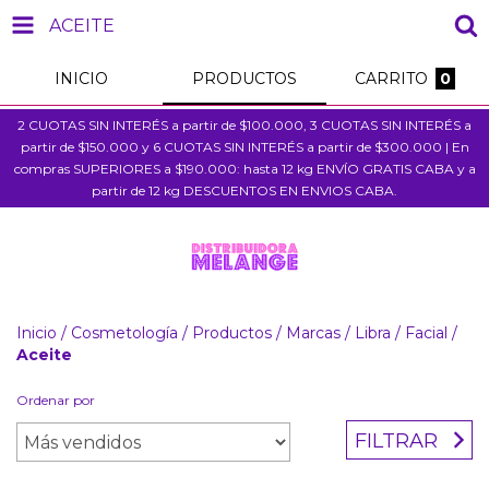
ACEITE
INICIO
PRODUCTOS
CARRITO
0
2 CUOTAS SIN INTERÉS a partir de $100.000, 3 CUOTAS SIN INTERÉS a
partir de $150.000 y 6 CUOTAS SIN INTERÉS a partir de $300.000 | En
compras SUPERIORES a $190.000: hasta 12 kg ENVÍO GRATIS CABA y a
partir de 12 kg DESCUENTOS EN ENVIOS CABA.
Inicio
/
Cosmetología
/
Productos
/
Marcas
/
Libra
/
Facial
/
Aceite
Ordenar por
FILTRAR