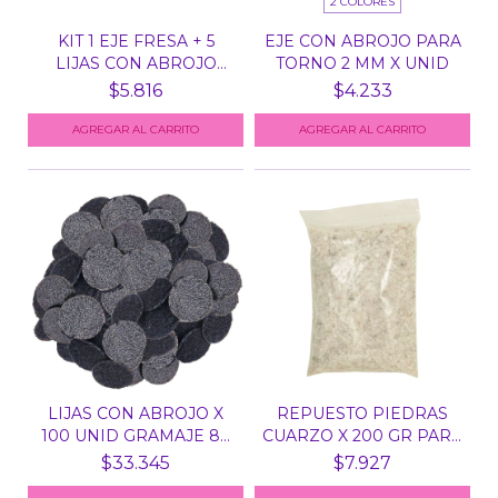
2 COLORES
KIT 1 EJE FRESA + 5
EJE CON ABROJO PARA
LIJAS CON ABROJO
TORNO 2 MM X UNID
GRA...
$5.816
$4.233
AGREGAR AL CARRITO
LIJAS CON ABROJO X
REPUESTO PIEDRAS
100 UNID GRAMAJE 80
CUARZO X 200 GR PARA
-...
ES...
$33.345
$7.927