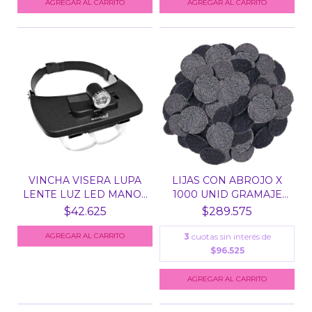
VINCHA VISERA LUPA
LIJAS CON ABROJO X
LENTE LUZ LED MANOS
1000 UNID GRAMAJE
L...
80...
$42.625
$289.575
3
cuotas sin interés de
$96.525