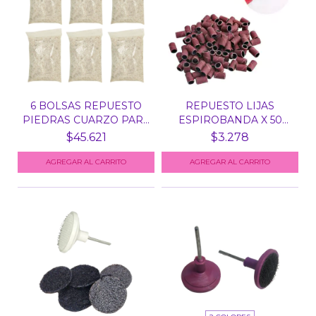
6 BOLSAS REPUESTO
REPUESTO LIJAS
PIEDRAS CUARZO PARA
ESPIROBANDA X 50
ES...
UNID PAR...
$45.621
$3.278
AGREGAR AL CARRITO