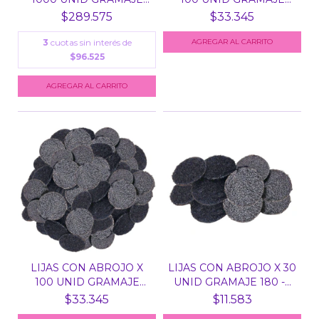
100...
180...
$289.575
$33.345
3
cuotas sin interés de
$96.525
LIJAS CON ABROJO X
LIJAS CON ABROJO X 30
100 UNID GRAMAJE
UNID GRAMAJE 180 -...
100...
$33.345
$11.583