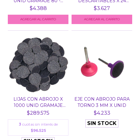
UNID GRAMAJE 80 -...
DESCARTABLES X 24
UNID...
$4.388
$3.627
LIJAS CON ABROJO X
EJE CON ABROJO PARA
1000 UNID GRAMAJE
TORNO 3 MM X UNID
180...
$289.575
$4.233
SIN STOCK
3
cuotas sin interés de
$96.525