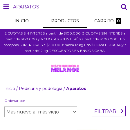
APARATOS
INICIO
PRODUCTOS
CARRITO
0
2 CUOTAS SIN INTERÉS a partir de $100.000, 3 CUOTAS SIN INTERÉS a
partir de $150.000 y 6 CUOTAS SIN INTERÉS a partir de $300.000 | En
compras SUPERIORES a $190.000: hasta 12 kg ENVÍO GRATIS CABA y a
partir de 12 kg DESCUENTOS EN ENVIOS CABA.
Inicio
/
Pedicuría y podología
/
Aparatos
Ordenar por
FILTRAR