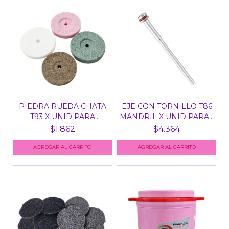
PIEDRA RUEDA CHATA
EJE CON TORNILLO T86
T93 X UNID PARA
MANDRIL X UNID PARA...
TORNO
$1.862
$4.364