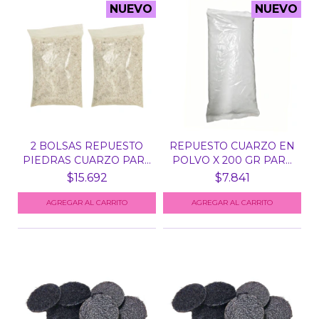
NUEVO
NUEVO
2 BOLSAS REPUESTO
REPUESTO CUARZO EN
PIEDRAS CUARZO PARA
POLVO X 200 GR PARA
ES...
E...
$15.692
$7.841