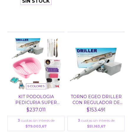
SIN STOCK
5 COLORES
KIT PODOLOGIA
TORNO EGEO DRILLER
PEDICURIA SUPER
CON REGULADOR DE
COMPLETO
VELO...
$237.011
$153.491
3
cuotas sin interés de
3
cuotas sin interés de
$79.003,67
$51.163,67