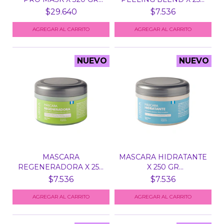
DESCON...
G...
$29.640
$7.536
NUEVO
NUEVO
MASCARA
MASCARA HIDRATANTE
REGENERADORA X 250
X 250 GR
GR REPARADORA...
HIALURONICO...
$7.536
$7.536