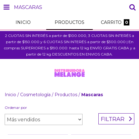
MASCARAS
INICIO
PRODUCTOS
CARRITO
0
2 CUOTAS SIN INTERÉS a partir de $100.000, 3 CUOTAS SIN INTERÉS a
partir de $150.000 y 6 CUOTAS SIN INTERÉS a partir de $300.000 | En
compras SUPERIORES a $190.000: hasta 12 kg ENVÍO GRATIS CABA y a
partir de 12 kg DESCUENTOS EN ENVIOS CABA.
Inicio
/
Cosmetología
/
Productos
/
Mascaras
Ordenar por
FILTRAR