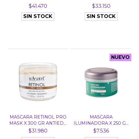
DESINCRUS...
REPA...
$41.470
$33.150
SIN STOCK
SIN STOCK
NUEVO
MASCARA RETINOL PRO
MASCARA
MASK X 300 GR ANTIED...
ILUMINADORA X 250 GR
VIT C NIACI...
$31.980
$7.536