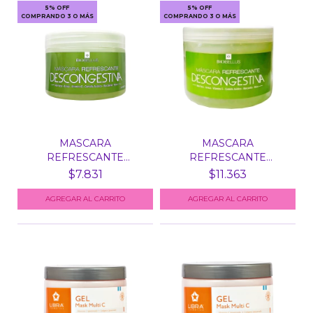
5% OFF
5% OFF
COMPRANDO 3 O MÁS
COMPRANDO 3 O MÁS
MASCARA
MASCARA
REFRESCANTE
REFRESCANTE
DESCONGESTIVA X 250...
DESCONGESTIVA X 500...
$7.831
$11.363