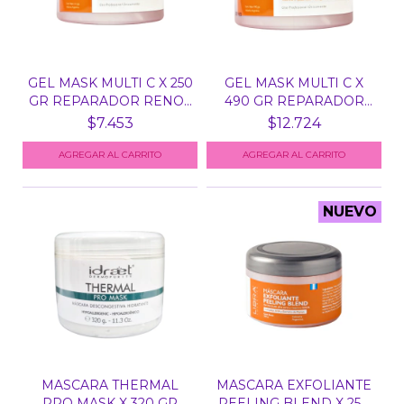
GEL MASK MULTI C X 250
GEL MASK MULTI C X
GR REPARADOR RENO...
490 GR REPARADOR
RENO...
$7.453
$12.724
NUEVO
MASCARA THERMAL
MASCARA EXFOLIANTE
PRO MASK X 320 GR
PEELING BLEND X 250