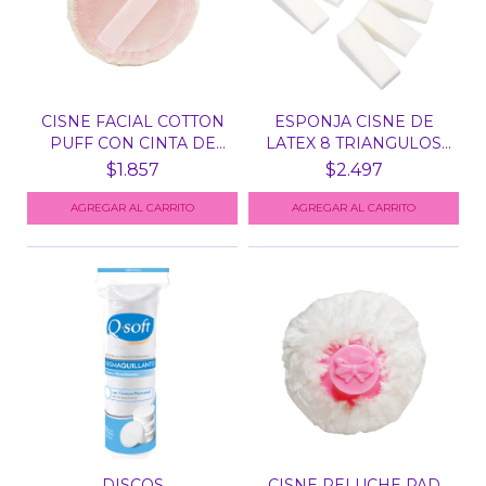
CISNE FACIAL COTTON
ESPONJA CISNE DE
PUFF CON CINTA DE
LATEX 8 TRIANGULOS
RA...
SOPH...
$1.857
$2.497
DISCOS
CISNE PELUCHE PAD