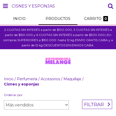
CISNES Y ESPONJAS
INICIO
PRODUCTOS
CARRITO
0
2 CUOTAS SIN INTERÉS a partir de $100.000, 3 CUOTAS SIN INTERÉS a
partir de $150.000 y 6 CUOTAS SIN INTERÉS a partir de $300.000 | En
compras SUPERIORES a $190.000: hasta 12 kg ENVÍO GRATIS CABA y a
partir de 12 kg DESCUENTOS EN ENVIOS CABA.
Inicio
/
Perfumería
/
Accesorios
/
Maquillaje
/
Cisnes y esponjas
Ordenar por
FILTRAR