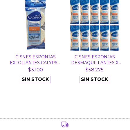
CISNES ESPONJAS
CISNES ESPONJAS
EXFOLIANTES CALYPSO
DESMAQUILLANTES X
X 2...
40 UNI...
$3.100
$58.275
SIN STOCK
SIN STOCK