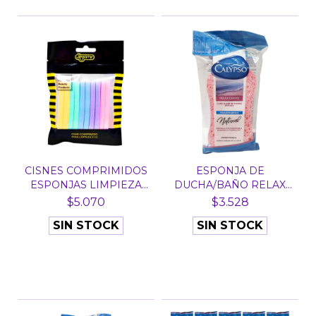
CISNES COMPRIMIDOS
ESPONJA DE
ESPONJAS LIMPIEZA
DUCHA/BAÑO RELAX
FAC...
DIARIO CALYP...
$5.070
$3.528
SIN STOCK
SIN STOCK