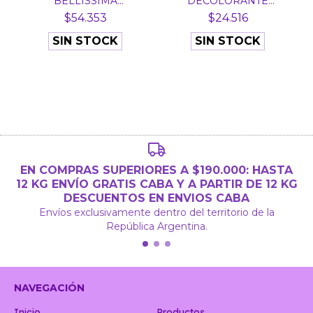
BELLISSIMA
DECOLORANTE
RESTAURACION 7 P...
KERAPLE...
$54.353
$24.516
SIN STOCK
SIN STOCK
EN COMPRAS SUPERIORES A $190.000: HASTA
12 KG ENVÍO GRATIS CABA Y A PARTIR DE 12 KG
DESCUENTOS EN ENVIOS CABA
Envíos exclusivamente dentro del territorio de la
República Argentina.
NAVEGACIÓN
Inicio
Productos