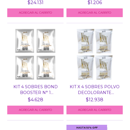
X...
B...
$24.131
$1.206
KIT 4 SOBRES BOND
KIT X 4 SOBRES POLVO
BOOSTER N° 1
DECOLORANTE
KERAPLEX...
KERAPLE...
$4.628
$12.938
HASTA 10% OFF