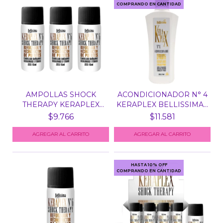
COMPRANDO EN CANTIDAD
AMPOLLAS SHOCK
ACONDICIONADOR N° 4
THERAPY KERAPLEX
KERAPLEX BELLISSIMA...
BELLISSI...
$9.766
$11.581
HASTA 10% OFF
COMPRANDO EN CANTIDAD