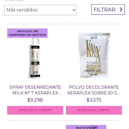
FILTRAR
HASTA 10% OFF
COMPRANDO EN CANTIDAD
SPRAY DESENREDANTE
POLVO DECOLORANTE
MILK N° 7 KERAPLEX
KERAPLEX SOBRE 50 GR
BE...
B...
$9.298
$3.575
HASTA 10% OFF