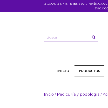
2 CUOTAS SIN INTERÉS a partir de $100.000
$190.000
INICIO
PRODUCTOS
Inicio
Pedicuría y podología
Ac
/
/