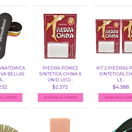
ANATOMICA
PIEDRA POMEZ
KIT 2 PIEDRAS
VA BELLAS
SINTETICA CHINA X
SINTETICAS C
...
UNID LEGI...
LE...
232
$2.372
$4.388