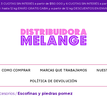
, 3 CUOTAS SIN INTERÉS a partir de $150.000 y 6 CUOTAS SIN INTERÉS a pa
: hasta 12 kg ENVÍO GRATIS CABA y a partir de 12 kg DESCUENTOS EN ENV
COMO COMPRAR
MARCAS QUE TRABAJAMOS
NUES
POLÍTICA DE DEVOLUCIÓN
cesorios
Escofinas y piedras pomez
/