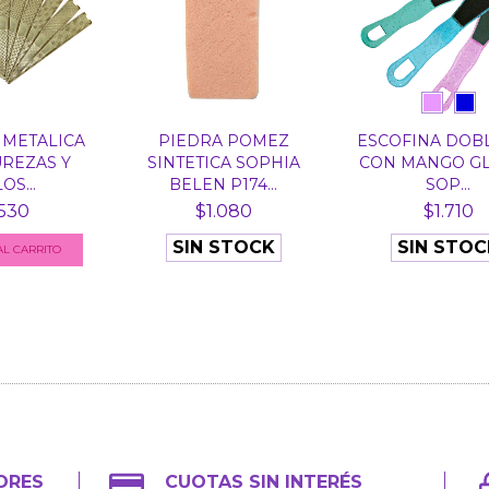
 METALICA
PIEDRA POMEZ
ESCOFINA DOBL
REZAS Y
SINTETICA SOPHIA
CON MANGO GL
OS...
BELEN P174...
SOP...
.530
$1.080
$1.710
SIN STOCK
SIN STOC
ORES
CUOTAS SIN INTERÉS