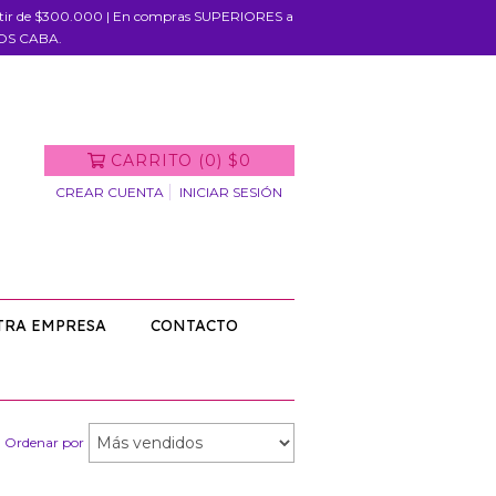
rtir de $300.000 | En compras SUPERIORES a
IOS CABA.
CARRITO
(
0
)
$0
CREAR CUENTA
INICIAR SESIÓN
TRA EMPRESA
CONTACTO
Ordenar por